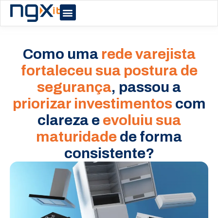
Sobre nós
Caso de Sucesso
Como uma
rede varejista
fortaleceu sua postura de
segurança
, passou a
priorizar investimentos
com
clareza e
evoluiu sua
maturidade
de forma
consistente?