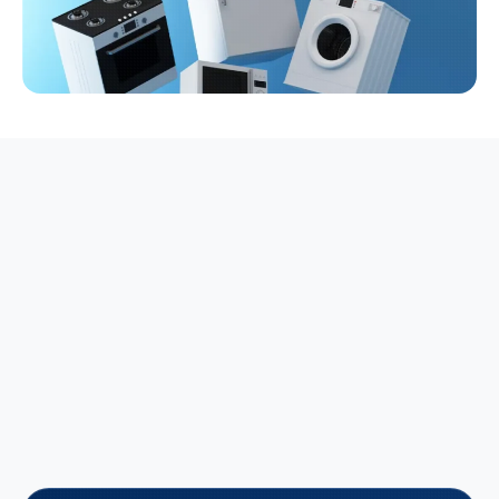
inicial
ausência de priorização clara,
decisões reativas e dificuldade em transformar
segurança em uma agenda estratégica e contínua.